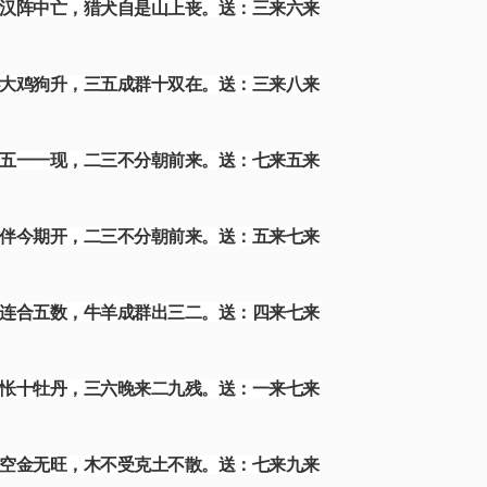
古好汉阵中亡，猎犬自是山上丧。送：三来六来
大仆大鸡狗升，三五成群十双在。送：三来八来
二连五一一现，二三不分朝前来。送：七来五来
八作伴今期开，二三不分朝前来。送：五来七来
六相连合五数，牛羊成群出三二。送：四来七来
前惆怅十牡丹，三六晚来二九残。送：一来七来
西遇空金无旺，木不受克土不散。送：七来九来