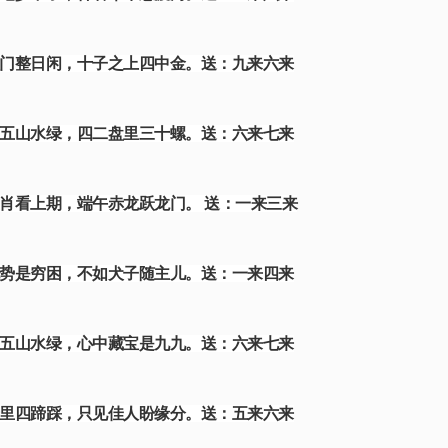
守大门整日闲，十子之上四中金。送：九来六来
望三五山水绿，四二盘里三十螺。送：六来七来
期生肖看上期，端午赤龙跃龙门。 送：一来三来
落无势是穷困，不如犬子随主儿。送：一来四来
望三五山水绿，心中藏宝是九九。送：六来七来
日千里四蹄踩，只见佳人盼缘分。送：五来六来