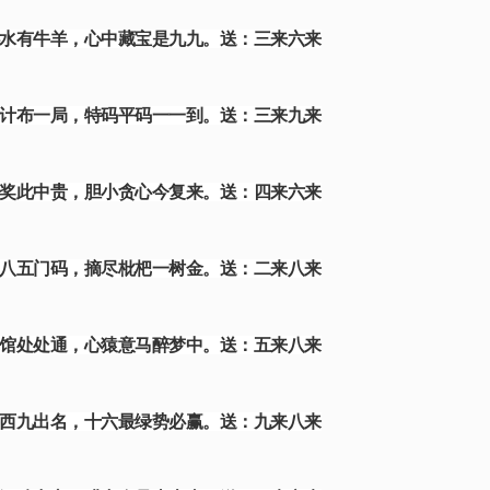
期心水有牛羊，心中藏宝是九九。送：三来六来
策妙计布一局，特码平码一一到。送：三来九来
期中奖此中贵，胆小贪心今复来。送：四来六来
七竖八五门码，摘尽枇杷一树金。送：二来八来
楼楚馆处处通，心猿意马醉梦中。送：五来八来
东买西九出名，十六最绿势必赢。送：九来八来