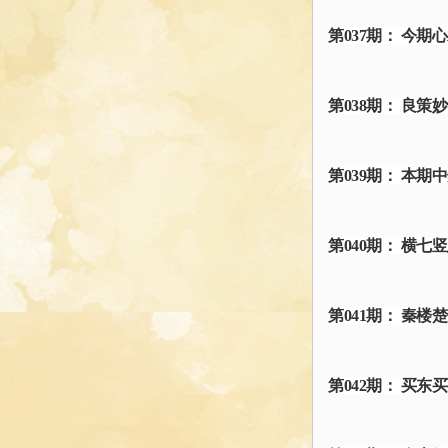
第037期： 今
第038期： 良
第039期： 本
第040期： 横
第041期： 秦
第042期： 买