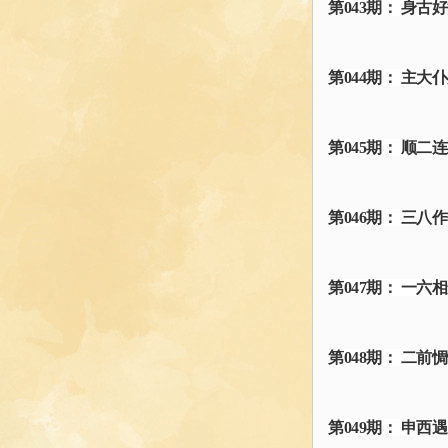
第043期： 身
第044期： 主
第045期： 顺
第046期： 三
第047期： 一
第048期： 二
第049期： 申