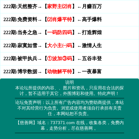
222期:天然整齐→【
家野主⑵肖
】←月赚百万
222期:免费资料→【
⑵肖爆平特
】←高手爆料
222期:当务之急→【
一码防四码
】←打造辉煌
222期:寂寞如雪→【
大小主㈠码
】←激情人生
222期:被甲执兵→【
①波加③码
】←五谷丰登
222期:博学数据→【
动物解平特
】←一夜暴富
说明
本论坛所提供的内容、、图片和资讯，只应用在合法的探
讨，暂不适用于其它，外围博彩和使用。特此声明！
论坛免责声明：以上所有广告内容均为赞助商提供，本站
不对其经营行为负责。浏览或使用者须自行承担有关责
任，本网站恕不负责。
【慈善网】域名：737371.com 在线，收集各类，免费内
幕，走势分析，尽在慈善网 。