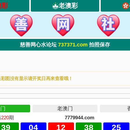
澳彩
老澳彩
慈善网心水论坛
737371.com
拍照保存
果彩图没有显示请开奖日再来查看哦！