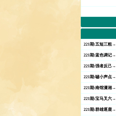
221期:五短三粗
221期:蓝色调记
221期:强者反己
221期:嘘小声点
221期:南馆潇湘
221期:宝马叉六
221期:群雄逐鹿