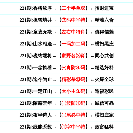
221期:香椿浓厚→【
二个半单双
】←招财进宝
221期:担雪填井→【
③码中平特
】←精准六合
221期:童叟无欺→【
左右中特肖
】←值得信赖
221期:山水相逢→【
一码加二码
】←横扫黑庄
221期:税终端将→【
家野各⑶肖
】←同心共创
221期:一念执着→【
㈠肖防⒊码
】←精选好料
221期:迄今为止→【
精彩杀⑩码
】←火爆全球
221期:一定江山→【
大小主⒊码
】←造福彩民
221期:陌路荒年→【
㈠波防①码
】←诚信可靠
221期:夜半诗人→【
㈢尾必中特
】←横扫庄家
221期:线胀系数→【
⑴字中平特
】←致富猛料